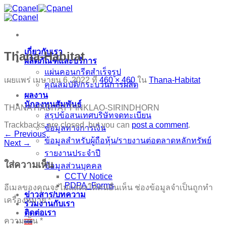
ข้าม
ไป
ยัง
เนื้อหา
เกี่ยวกับเรา
Thana-Habitat
ผลิตภัณฑ์และบริการ
แผ่นคอนกรีตสำเร็จรูป
เผยแพร่
เมษายน 6, 2022
ที่
460 × 460
ใน
Thana-Habitat
คุณสมบัติ/กระบวนการผลิต
ผลงาน
นักลงทุนสัมพันธ์
THANA HABITAT PINKLAO-SIRINDHORN
สรุปข้อสนเทศบริษัทจดทะเบียน
Trackbacks are closed, but you can
post a comment
.
ข้อมูลทางการเงิน
←
Previous
ข้อมูลสำหรับผู้ถือหุ้น/รายงานต่อตลาดหลักทรัพย์
Next
→
รายงานประจำปี
ใส่ความเห็น
ข้อมูลส่วนบุคคล
CCTV Notice
PDPA_Forms
อีเมลของคุณจะไม่แสดงให้คนอื่นเห็น
ช่องข้อมูลจำเป็นถูกทำ
ข่าวสาร/บทความ
เครื่องหมาย
*
ร่วมงานกับเรา
ติดต่อเรา
ความเห็น
*