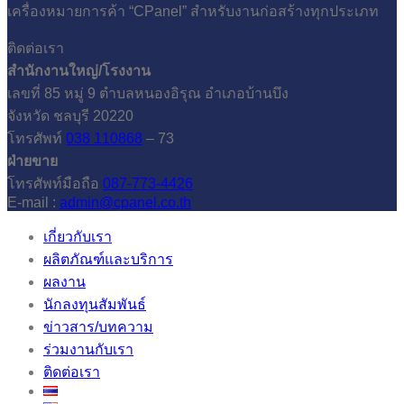
เครื่องหมายการค้า “CPanel” สำหรับงานก่อสร้างทุกประเภท
ติดต่อเรา
สำนักงานใหญ่/โรงงาน
เลขที่ 85 หมู่ 9 ตำบลหนองอิรุณ อำเภอบ้านบึง
จังหวัด ชลบุรี 20220
โทรศัพท์
038 110868
– 73
ฝ่ายขาย
โทรศัพท์มือถือ
087-773-4426
E-mail :
admin@cpanel.co.th
เกี่ยวกับเรา
ผลิตภัณฑ์และบริการ
ผลงาน
นักลงทุนสัมพันธ์
ข่าวสาร/บทความ
ร่วมงานกับเรา
ติดต่อเรา