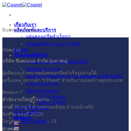
ข้าม
ไป
ยัง
เกี่ยวกับเรา
เนื้อหา
Business demos
ผลิตภัณฑ์และบริการ
แผ่นคอนกรีตสำเร็จรูป
คุณสมบัติ/กระบวนการผลิต
About us
ผลงาน
นักลงทุนสัมพันธ์
บริษัท ซีแพนเนล จำกัด (มหาชน)
สรุปข้อสนเทศบริษัทจดทะเบียน
ข้อมูลทางการเงิน
ผู้ผลิตและจำหน่ายผนังคอนกรีตสำเร็จรูปภายใต้
ข้อมูลสำหรับผู้ถือหุ้น/รายงานต่อตลาดหลักทรัพย์
เครื่องหมายการค้า “CPanel” สำหรับงานก่อสร้างทุกประเภท
รายงานประจำปี
ข้อมูลส่วนบุคคล
ติดต่อเรา
CCTV Notice
สำนักงานใหญ่/โรงงาน
PDPA_Forms
เลขที่ 85 หมู่ 9 ตำบลหนองอิรุณ อำเภอบ้านบึง
ข่าวสาร/บทความ
ร่วมงานกับเรา
จังหวัด ชลบุรี 20220
ติดต่อเรา
โทรศัพท์
038 110868
– 73
ฝ่ายขาย