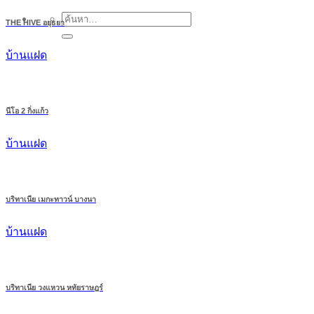
THE HIVE อยุธยา
บ้านแฝด
นีโอ 2 กิ่งแก้ว
บ้านแฝด
บริทาเนีย เมกะทาวน์ บางนา
บ้านแฝด
บริทาเนีย วงแหวน หทัยราษฎร์