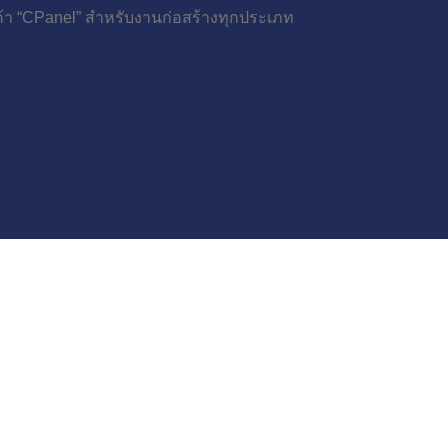
ค้า “CPanel” สำหรับงานก่อสร้างทุกประเภท