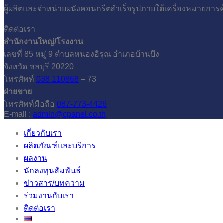
ผู้ผลิตและจำหน่ายผนังคอนกรีตสำเร็จรูปภายใต้เครื่องหมายการ
ติดต่อเรา
สำนักงานใหญ่/โรงงาน
เลขที่ 85 หมู่ 9 ตำบลหนองอิรุณ อำเภอบ้านบึง
จังหวัด ชลบุรี 20220
โทรศัพท์
038 110868
– 73
ฝ่ายขาย
โทรศัพท์มือถือ
087-773-4426
E-mail :
admin@cpanel.co.th
เกี่ยวกับเรา
ผลิตภัณฑ์และบริการ
ผลงาน
นักลงทุนสัมพันธ์
ข่าวสาร/บทความ
ร่วมงานกับเรา
ติดต่อเรา