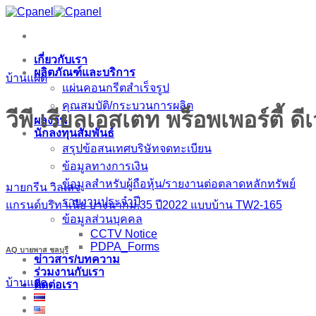
ข้าม
ไป
ยัง
เกี่ยวกับเรา
เนื้อหา
ผลิตภัณฑ์และบริการ
บ้านแฝด
แผ่นคอนกรีตสำเร็จรูป
คุณสมบัติ/กระบวนการผลิต
วีพี เรียลเอสเตท พร็อพเพอร์ตี้ ดี
ผลงาน
นักลงทุนสัมพันธ์
สรุปข้อสนเทศบริษัทจดทะเบียน
ข้อมูลทางการเงิน
ข้อมูลสำหรับผู้ถือหุ้น/รายงานต่อตลาดหลักทรัพย์
มายกรีน วิลเลจ
รายงานประจำปี
แกรนด์บริทาเนีย บางนากม.35 ปี2022 แบบบ้าน TW2-165
ข้อมูลส่วนบุคคล
CCTV Notice
PDPA_Forms
AQ บายพาส ชลบุรี
ข่าวสาร/บทความ
ร่วมงานกับเรา
บ้านแฝด
ติดต่อเรา