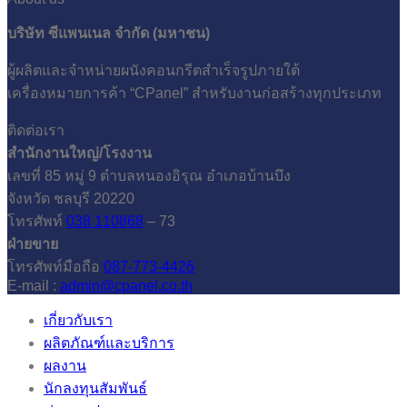
บริษัท ซีแพนเนล จำกัด (มหาชน)
ผู้ผลิตและจำหน่ายผนังคอนกรีตสำเร็จรูปภายใต้
เครื่องหมายการค้า “CPanel” สำหรับงานก่อสร้างทุกประเภท
ติดต่อเรา
สำนักงานใหญ่/โรงงาน
เลขที่ 85 หมู่ 9 ตำบลหนองอิรุณ อำเภอบ้านบึง
จังหวัด ชลบุรี 20220
โทรศัพท์
038 110868
– 73
ฝ่ายขาย
โทรศัพท์มือถือ
087-773-4426
E-mail :
admin@cpanel.co.th
เกี่ยวกับเรา
ผลิตภัณฑ์และบริการ
ผลงาน
นักลงทุนสัมพันธ์