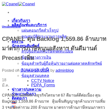
ข้าม
ไป
ยัง
เกี่ยวกับเรา
เนื้อหา
ผลิตภัณฑ์และบริการ
Uncategorized
แผ่นคอนกรีตสำเร็จรูป
คุณสมบัติ/กระบวนการผลิต
CPANEL ตุน Backlog 1,559.86 ล้านบาท
ผลงาน
นักลงทุนสัมพันธ์
มาตรการภาษีหนุนอสังหาฯ ดันดีมานด์
สรุปข้อสนเทศบริษัทจดทะเบียน
Precast เพิ่ม
ข้อมูลทางการเงิน
ข้อมูลสำหรับผู้ถือหุ้น/รายงานต่อตลาดหลักทรัพย์
รายงานประจำปี
Posted on
มีนาคม 18, 2024
by
adminblog
ข้อมูลส่วนบุคคล
18
CCTV Notice
PDPA_Forms
มี.ค.
ข่าวสาร/บทความ
ร่วมงานกับเรา
CPANEL เผยทิศทางธุรกิจไตรมาส 67 ดีมานด์ดีต่อเนื่อง ตุน
ติดต่อเรา
Backlog 1,559.86 ล้านบาท ลุ้นเซ็นสัญญาลูกค้าแนวราบเพิ่ม
3 ราย มูลค่ารวม 200 ล้านบาท มาตรการด้านภาษีหนุนภาพรว