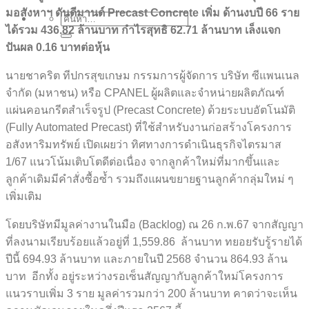
มอสังหาฯ ดันดีมานด์ Precast Concrete เพิ่ม ด้านงบปี 66 ราย
ได้รวม 436.82 ล้านบาท กำไรสุทธิ 62.71 ล้านบาท เล็งแจก
ปันผล 0.16 บาทต่อหุ้น
นายชาคริต ทีปกรสุขเกษม กรรมการผู้จัดการ บริษัท ซีแพนเนล
จำกัด (มหาชน) หรือ CPANEL ผู้ผลิตและจำหน่ายผลิตภัณฑ์
แผ่นคอนกรีตสำเร็จรูป (Precast Concrete) ด้วยระบบอัตโนมัติ
(Fully Automated Precast) ที่ใช้สำหรับงานก่อสร้างโครงการ
อสังหาริมทรัพย์ เปิดเผยว่า ทิศทางการดำเนินธุรกิจไตรมาส
1/67 แนวโน้มเติบโตดีต่อเนื่อง จากลูกค้าใหม่ที่มากขึ้นและ
ลูกค้าเดิมมีคำสั่งซื้อซ้ำ รวมถึงแผนขยายฐานลูกค้ากลุ่มใหม่ ๆ
เพิ่มเติม
โดยบริษัทมีมูลค่างานในมือ (Backlog) ณ 26 ก.พ.67 จากสัญญา
ที่ลงนามเรียบร้อยแล้วอยู่ที่ 1,559.86 ล้านบาท ทยอยรับรู้รายได้
ปีนี้ 694.93 ล้านบาท และภายในปี 2568 จำนวน 864.93 ล้าน
บาท อีกทั้ง อยู่ระหว่างรอเซ็นสัญญากับลูกค้าใหม่โครงการ
แนวราบเพิ่ม 3 ราย มูลค่ารวมกว่า 200 ล้านบาท คาดว่าจะเห็น