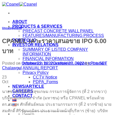
Skip
to
content
ABOUT
PRODUCTS & SERVICES
Uncategorized
PRECAST CONCRETE WALL PANEL
FEATURES/MANUFACTURING PROCESS
CPANEL เคาะราคาเสนอขาย IPO 6.00
PORTFOLIO
INVESTOR RELATIONS
SUMMARY OF LISTED COMPANY
บาท
INFORMATION
FINANCIAL INFORMATION
Posted on
October 23, 2022
October 27, 2022
by
Putanun
Information for shareholders / report to the SET
Chalawgul
ANNUAL REPORT
Privacy Policy
23
CCTV Notice
Oct
PDPA_Forms
NEWS/ARTICLE
CAREERS
นายชาคริต ทีปกรสุขเกษม กรรมการผู้จัดการ (ที่ 2 จากขวา)
CONTACT
บริษัท ซีแพนเนล จำกัด (มหาชน) หรือ CPANEL พร้อมด้วย
ดร.สมภพ ศักดิ์พันธ์พนม ประธานกรรมการ (ที่ 2 จากซ้าย) นาย
สมศักดิ์ ศิริชัยนฤมิตร ประธานเจ้าหน้าที่บริหาร (ซ้าย) บริษัท