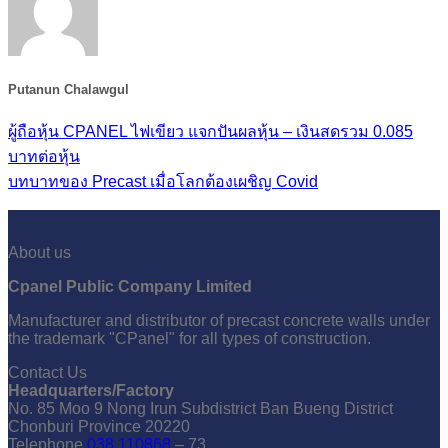
Putanun Chalawgul
ผู้ถือหุ้น CPANEL ไฟเขียว แจกปันผลหุ้น – เงินสดรวม 0.085
บาทต่อหุ้น
บทบาทของ Precast เมื่อโลกต้องเผชิญ Covid
About us
Cpanel Public Company Limited
Manufacturer and distributor of precast concrete walls under
the trademark "CPanel" for all types of construction.
Contact Us
Headquarters/Factory
No. 85 Moo 9 Nong Irun Subdistrict Ban Bueng District
Chonburi Province 20220
Telephone
038 110868
– 73