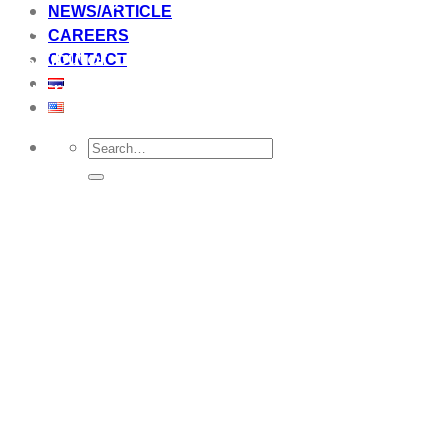
NEWS/ARTICLE
and
CAREERS
distributor of precast
CONTACT
concrete.