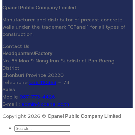
Cpanel Public Company Limited
Manufacturer and distributor of precast concrete
walls under the trademark "CPanel" for all types of
construction.
Contact Us
Headquarters/Factory
No. 85 Moo 9 Nong Irun Subdistrict Ban Bueng
District
Chonburi Province 20220
Telephone
038 110868
– 73
Sales
Mobile
087-773-4426
E-mail :
admin@cpanel.co.th
Copyright 2026 ©
Cpanel Public Company Limited