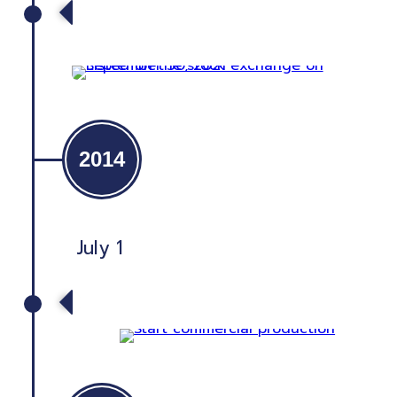
Listed on the stock exchange on
September 30, 2021
2014
July 1
Start commercial production