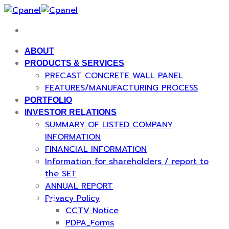
Skip
to
content
ABOUT
PRODUCTS & SERVICES
PRECAST CONCRETE WALL PANEL
FEATURES/MANUFACTURING PROCESS
PORTFOLIO
INVESTOR RELATIONS
SUMMARY OF LISTED COMPANY
INFORMATION
FINANCIAL INFORMATION
Information for shareholders / report to
the SET
ANNUAL REPORT
Privacy Policy
About Us
CCTV Notice
PDPA_Forms
The leading manufacturer